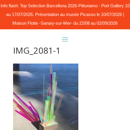
Info flash: Top Selection Barcellona 2026-Pitturiamo - Port Gallery 10
au 17/07/2026. Présentation au musée Picasso le 10/07/2026 |
Maison Flotte -Sanary-sur-Mer- du 22/08 au 02/09/2026
IMG_2081-1