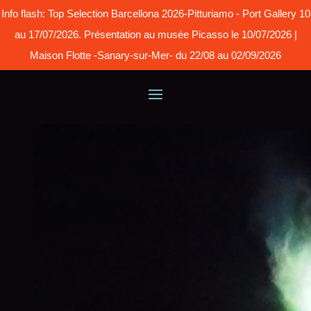
Info flash: Top Selection Barcellona 2026-Pitturiamo - Port Gallery 10
au 17/07/2026. Présentation au musée Picasso le 10/07/2026 |
Maison Flotte -Sanary-sur-Mer- du 22/08 au 02/09/2026