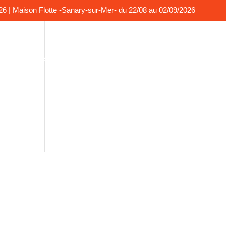
026 | Maison Flotte -Sanary-sur-Mer- du 22/08 au 02/09/2026
o
La presse en parle
Contact