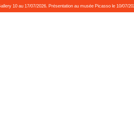
t Gallery 10 au 17/07/2026. Présentation au musée Picasso le 10/07/2
ythme couleurs
Rythme sonorités
Performances
Ma bi