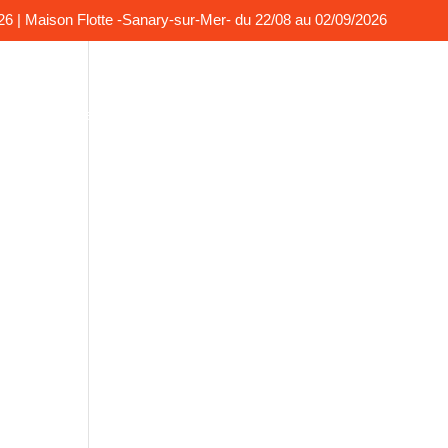
026 | Maison Flotte -Sanary-sur-Mer- du 22/08 au 02/09/2026
o
La presse en parle
Contact