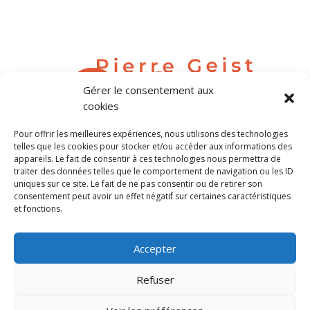
Gérer le consentement aux
cookies
Pour offrir les meilleures expériences, nous utilisons des technologies
contact@pierregeist.com
telles que les cookies pour stocker et/ou accéder aux informations des
appareils. Le fait de consentir à ces technologies nous permettra de
traiter des données telles que le comportement de navigation ou les ID
Tél. 06 80 04 63 69
uniques sur ce site. Le fait de ne pas consentir ou de retirer son
consentement peut avoir un effet négatif sur certaines caractéristiques
et fonctions.
Tous droits réservés Pierre Geist
Accepter
©Crédit photos Pierre Geist
Politique de confidentialité
Refuser
Mentions légales