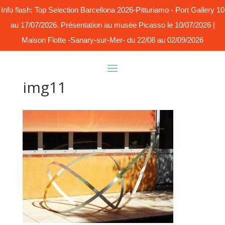
Info flash: Top Selection Barcellona 2026-Pitturiamo - Port Gallery 10
au 17/07/2026. Présentation au musée Picasso le 10/07/2026 |
Maison Flotte -Sanary-sur-Mer- du 22/08 au 02/09/2026
img11