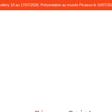
t Gallery 10 au 17/07/2026. Présentation au musée Picasso le 10/07/2
ythme couleurs
Rythme sonorités
Performances
Ma bi