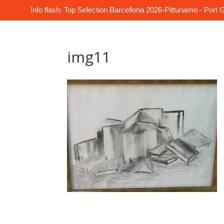
Info flash: Top Selection Barcellona 2026-Pitturiamo - Por
img11
Accueil
Rythme formes
R