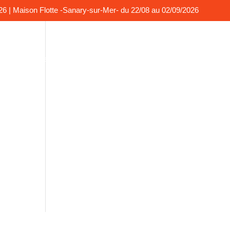
026 | Maison Flotte -Sanary-sur-Mer- du 22/08 au 02/09/2026
o
La presse en parle
Contact