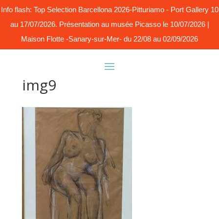
Info flash: Top Selection Barcellona 2026-Pitturiamo - Port Gallery 10
au 17/07/2026. Présentation au musée Picasso le 10/07/2026 |
Maison Flotte -Sanary-sur-Mer- du 22/08 au 02/09/2026
img9