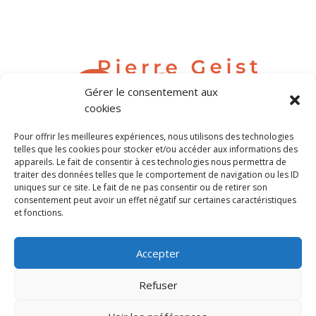
Gérer le consentement aux
cookies
Pour offrir les meilleures expériences, nous utilisons des technologies
contact@pierregeist.com
telles que les cookies pour stocker et/ou accéder aux informations des
appareils. Le fait de consentir à ces technologies nous permettra de
traiter des données telles que le comportement de navigation ou les ID
Tél. 06 80 04 63 69
uniques sur ce site. Le fait de ne pas consentir ou de retirer son
consentement peut avoir un effet négatif sur certaines caractéristiques
et fonctions.
Tous droits réservés Pierre Geist
Accepter
©Crédit photos Pierre Geist
Politique de confidentialité
Refuser
Mentions légales